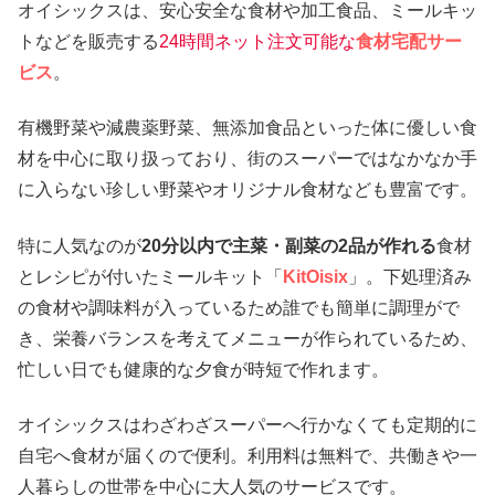
オイシックスは、安心安全な食材や加工食品、ミールキッ
トなどを販売する
24時間ネット注文可能な
食材宅配サー
ビス
。
有機野菜や減農薬野菜、無添加食品といった体に優しい食
材を中心に取り扱っており、街のスーパーではなかなか手
に入らない珍しい野菜やオリジナル食材なども豊富です。
特に人気なのが
20分以内で主菜・副菜の2品が作れる
食材
とレシピが付いたミールキット「
KitOisix
」。下処理済み
の食材や調味料が入っているため誰でも簡単に調理がで
き、栄養バランスを考えてメニューが作られているため、
忙しい日でも健康的な夕食が時短で作れます。
オイシックスはわざわざスーパーへ行かなくても定期的に
自宅へ食材が届くので便利。利用料は無料で、共働きや一
人暮らしの世帯を中心に大人気のサービスです。