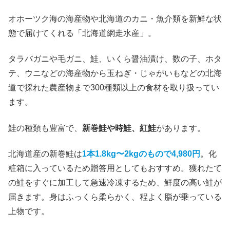
オホーツク海の海産物や北海道のカニ・魚介類を新鮮な状
態で届けてくれる「北海道網走水産」。
タラバガニや毛ガニ、鮭、いくら醤油漬け、数の子、ホタ
テ、ウニなどの海産物から玉ねぎ・じゃがいもなどの北海
道で採れた農産物まで300種類以上の食材を取り扱ってい
ます。
鮭の種類も豊富で、
新巻鮭や時鮭、紅鮭
があります。
北海道産の新巻鮭は
1本1.8kg〜2kgのもので4,980円
。化
粧箱に入っているため贈答用としてもおすすめ。獲れたて
の鮭をすぐに加工して急速冷凍するため、鮮度の高い鮭が
届きます。身はふっくら柔らかく、程よく脂が乗っている
上物です。