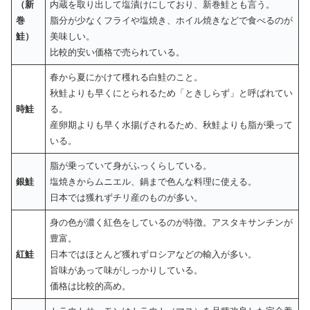
（新
内蔵を取り出して塩漬けにしており、新巻鮭とも言う。
巻
脂分が少なくフライや塩焼き、ホイル焼きなどで食べるのが
鮭）
美味しい。
比較的安い価格で売られている。
春から夏にかけて穫れる白鮭のこと。
秋鮭よりも早くにとられるため「ときしらず」と呼ばれてい
時鮭
る。
産卵期よりも早く水揚げされるため、秋鮭よりも脂が乗って
いる。
脂が乗っていて身がふっくらしている。
銀鮭
塩焼きからムニエル、鍋まで色んな料理に使える。
日本では獲れずチリ産のものが多い。
身の色が濃く紅色をしているのが特徴。アスタキサンチンが
豊富。
紅鮭
日本ではほとんど獲れずロシアなどの輸入が多い。
旨味があって味がしっかりしている。
価格は比較的高め。