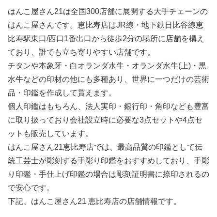
はんこ屋さん21は全国300店舗に展開する大手チェーンの
はんこ屋さんです。恵比寿店はJR線・地下鉄日比谷線恵
比寿駅東口/西口1番出口から徒歩2分の場所に店舗を構え
ており、誰でも立ち寄りやすい店舗です。
チタンや本象牙・白オランダ水牛・オランダ水牛(上)・黒
水牛などの印材の他にも多種あり、世界に一つだけの芸術
品・印鑑を作成して貰えます。
個人印鑑はもちろん、法人実印・銀行印・角印なども豊富
に取り扱っており会社設立時に必要な3点セットや4点セ
ットも販売しています。
はんこ屋さん21恵比寿店では、最高品質の印鑑として伝
統工芸士が彫刻する手彫り印鑑をおすすめしており、手彫
り印鑑・手仕上げ印鑑の場合は彫刻証明書に捺印されるの
で安心です。
下記、はんこ屋さん21 恵比寿店の店舗情報です。