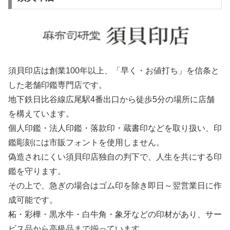
須貝印店は創業100年以上、「早く・お値打ち」を信条と
した老舗印鑑専門店です。
地下鉄日比谷線広尾駅4番出口から徒歩5分の場所に店舗
を構えています。
個人印鑑・法人印鑑・落款印・蔵書印などを取り扱い、印
鑑彫刻には市販フォントを使用しません。
偽造されにくい須貝印店独自の判下で、人生を共にする印
鑑を守ります。
その上で、急ぎの場合はゴム印を除き即日～翌営業日に作
成可能です。
柘・彩樺・黒水牛・白牛角・象牙などの印材があり、サー
ビス品から高級品まで揃っています。