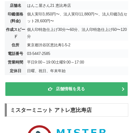
店舗名
はんこ屋さん21 恵比寿店
印鑑価格
個人実印3,850円〜、法人実印11,880円〜、法人印鑑3点セ
(料金)
ット28,600円〜
作成スピー
個人印特急仕上げ30分〜60分、法人印特急仕上げ60〜120
ド
分
住所
東京都渋谷区恵比寿1-5-2
電話番号
03-5447-2585
営業時間
平日9:00～19:00土曜9:00～17:00
定休日
日曜、祝日、年末年始
店舗情報を見る
ミスターミニット アトレ恵比寿店