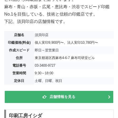
麻布・青山・赤坂・広尾・恵比寿・渋谷でスピード印鑑
No.1を目指している、技術と信頼の印鑑店です。
下記、須貝印店の店舗情報です。
店舗名
須貝印店
印鑑価格(料金)
個人実印9,900円〜、法人実印10,780円〜
作成スピード
即日～翌営業日
住所
東京都港区西麻布4-6-7 麻布司研堂ビル
電話番号
03-3400-9727
営業時間
9:30～18:00
定休日
土曜、日曜、祝日
店舗情報を見る
印刷工房イシダ