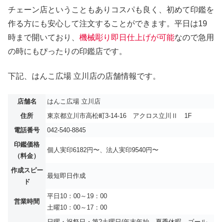
チェーン店ということもありコスパも良く、初めて印鑑を
作る方にも安心して注文することができます。平日は19
時まで開いており、
機械彫り即日仕上げが可能
なので急用
の時にもぴったりの印鑑店です。
下記、はんこ広場 立川店の店舗情報です。
店舗名
はんこ広場 立川店
住所
東京都立川市高松町3-14-16 アクロス立川Ⅱ 1F
電話番号
042-540-8845
印鑑価格
個人実印6182円〜、法人実印9540円〜
（料金）
作成スピー
最短即日作成
ド
平日10：00～19：00
営業時間
土曜10：00～17：00
日曜・祝祭日・第2土曜日(年末年始、夏季休暇、ゴール