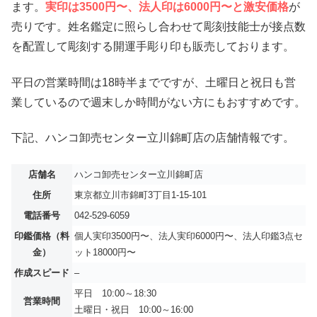
ます。
実印は3500円〜、法人印は6000円〜と激安価格
が
売りです。姓名鑑定に照らし合わせて彫刻技能士が接点数
を配置して彫刻する開運手彫り印も販売しております。
平日の営業時間は18時半までですが、土曜日と祝日も営
業しているので週末しか時間がない方にもおすすめです。
下記、ハンコ卸売センター立川錦町店の店舗情報です。
店舗名
ハンコ卸売センター立川錦町店
住所
東京都立川市錦町3丁目1-15-101
電話番号
042-529-6059
印鑑価格（料
個人実印3500円〜、法人実印6000円〜、法人印鑑3点セ
金）
ット18000円〜
作成スピード
–
平日 10:00～18:30
営業時間
土曜日・祝日 10:00～16:00