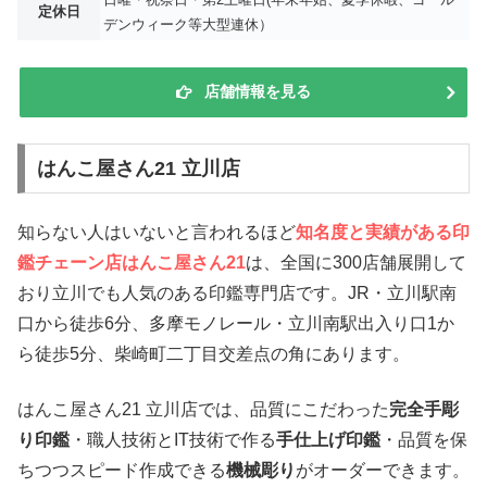
定休日
デンウィーク等大型連休）
店舗情報を見る
はんこ屋さん21 立川店
知らない人はいないと言われるほど
知名度と実績がある印
鑑チェーン店はんこ屋さん21
は、全国に300店舗展開して
おり立川でも人気のある印鑑専門店です。JR・立川駅南
口から徒歩6分、多摩モノレール・立川南駅出入り口1か
ら徒歩5分、柴崎町二丁目交差点の角にあります。
はんこ屋さん21 立川店では、品質にこだわった
完全手彫
り印鑑
・職人技術とIT技術で作る
手仕上げ印鑑
・品質を保
ちつつスピード作成できる
機械彫り
がオーダーできます。