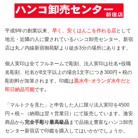
平成9年の創業以来、
早く、安くはんこを作れる店
として
地元・近隣の人に愛されているハンコ卸売センター。新宿
店は丸ノ内線新宿御苑駅より徒歩3分の場所にあります。
個人実印は全てフルネームで彫刻、法人実印は社名+役職
名彫刻、社名が8文字以上の場合1文字につき300円＋税の
彫刻料が加算されます。印鑑は
黒水牛･オランダ水牛だと
即日納品可能
です｡
「マルトクを見た」と申告した人に限り法人実印を4500
円＋税～（納期は翌々営業日）にて販売しています。激安
商品から
完全手彫り最高級品
まで品揃え豊富なハンコ卸売
センター新宿店で印鑑を購入してはいかがでしょうか。