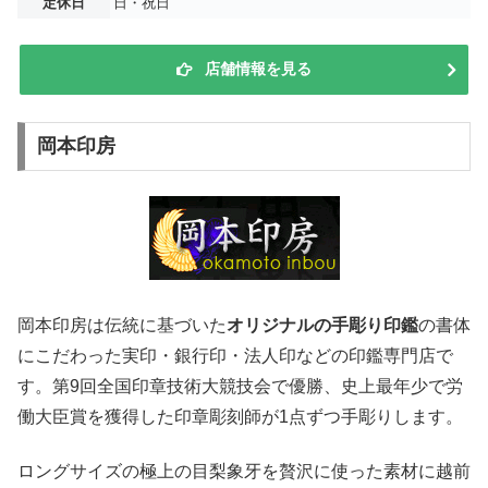
定休日
日・祝日
店舗情報を見る
岡本印房
岡本印房は伝統に基づいた
オリジナルの手彫り印鑑
の書体
にこだわった実印・銀行印・法人印などの印鑑専門店で
す。第9回全国印章技術大競技会で優勝、史上最年少で労
働大臣賞を獲得した印章彫刻師が1点ずつ手彫りします。
ロングサイズの極上の目梨象牙を贅沢に使った素材に越前