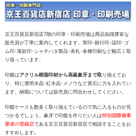
京王百貨店新宿店7階の印章・印刷売場は商品知識豊富な
販売員が丁寧に案内してくれます。実印･銀行印･認印･ゴ
ム印･落款印･シャチハタ製品･表札･各種印刷など幅広く取
り扱っています。
印鑑は
アクリル樹脂印材から高級象牙まで取
り揃えてお
り、特に透明水晶･紅水晶･メノウなど貴石に力を入れてい
ます。納期については販売員に問合わせしてください。
印鑑ケースも数多く取り揃えているので気に入るものが見
つかるでしょう。象牙で印鑑を作りたい人は
特別国際種事
業者の登録店
である京王百貨店新宿店で相談することをお
すすめします｡