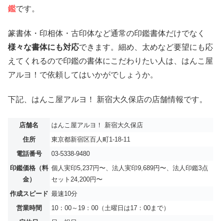
鑑
です。
篆書体・印相体・古印体など通常の印鑑書体だけでなく
様々な書体にも対応
できます。細め、太めなど要望にも応
えてくれるので印鑑の書体にこだわりたい人は、はんこ屋
アルヨ！で依頼してはいかがでしょうか。
下記、はんこ屋アルヨ！ 新宿大久保店の店舗情報です。
店舗名
はんこ屋アルヨ！ 新宿大久保店
住所
東京都新宿区百人町1-18-11
電話番号
03-5338-9480
印鑑価格（料
個人実印5,237円〜、法人実印9,689円〜、法人印鑑3点
金）
セット24,200円〜
作成スピード
最速10分
営業時間
10：00～19：00（土曜日は17：00まで）