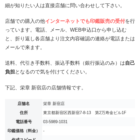
細が知りたい人は直接店舗に問い合わせして下さい。
店舗での購入の他
インターネットでも印鑑販売の受付
を行
っています。電話、メール、WEB申込口から申し込む
と、折り返し各店舗より注文内容確認の連絡が電話または
メールで来ます。
送料、代引き手数料、振込手数料（銀行振込のみ）は
自己
負担
となるので気を付けてください。
下記、栄章 新宿店の店舗情報です。
店舗名
栄章 新宿店
住所
東京都新宿区西新宿7-8-13 第2万寿金ビル1F
電話番号
03-5989-1031
印鑑価格（料金）
‐
作成スピード
‐