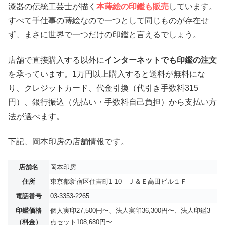
漆器の伝統工芸士が描く
本蒔絵の印鑑も販売
しています。
すべて手仕事の蒔絵なので一つとして同じものが存在せ
ず、まさに世界で一つだけの印鑑と言えるでしょう。
店舗で直接購入する以外に
インターネットでも印鑑の注文
を承っています。1万円以上購入すると送料が無料にな
り、クレジットカード、代金引換（代引き手数料315
円）、銀行振込（先払い・手数料自己負担）から支払い方
法が選べます。
下記、岡本印房の店舗情報です。
店舗名
岡本印房
住所
東京都新宿区住吉町1-10 Ｊ＆Ｅ高田ビル１Ｆ
電話番号
03-3353-2265
印鑑価格
個人実印27,500円〜、法人実印36,300円〜、法人印鑑3
（料金）
点セット108,680円〜