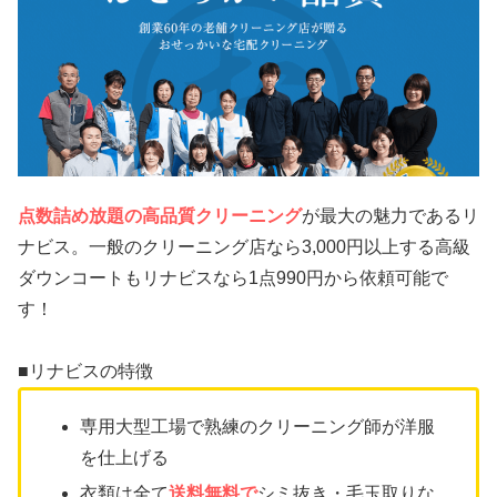
点数詰め放題の高品質クリーニング
が最大の魅力であるリ
ナビス。一般のクリーニング店なら3,000円以上する高級
ダウンコートもリナビスなら1点990円から依頼可能で
す！
■リナビスの特徴
専用大型工場で熟練のクリーニング師が洋服
を仕上げる
衣類は全て
送料無料で
シミ抜き・毛玉取りな